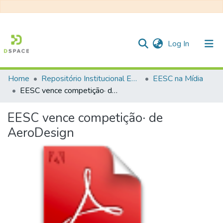
(current)
Log In
Home
Repositório Institucional EESC
EESC na Mídia
Communities & Collections
EESC vence competição· de AeroDesign
All of DSpace
EESC vence competição· de
Statistics
AeroDesign