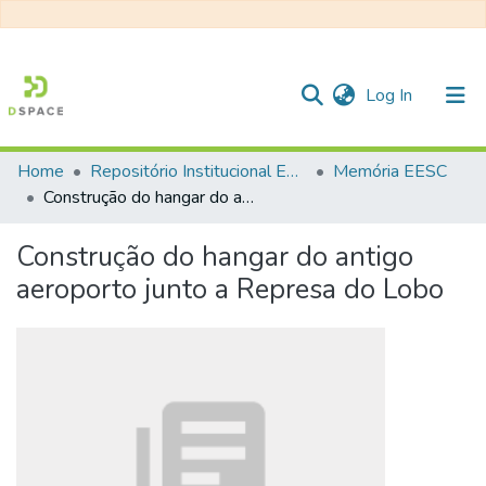
(current)
Log In
Home
Repositório Institucional EESC
Memória EESC
Communities & Collections
Construção do hangar do antigo aeroporto junto a Represa do Lobo
All of DSpace
Construção do hangar do antigo
Statistics
aeroporto junto a Represa do Lobo