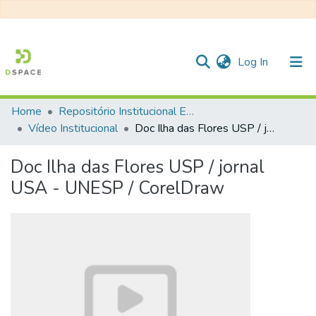
(current)
Log In
Home
Repositório Institucional EESC
Communities & Collections
Vídeo Institucional
Doc Ilha das Flores USP / jornal USA - UNESP / CorelDraw
All of DSpace
Doc Ilha das Flores USP / jornal
Statistics
USA - UNESP / CorelDraw