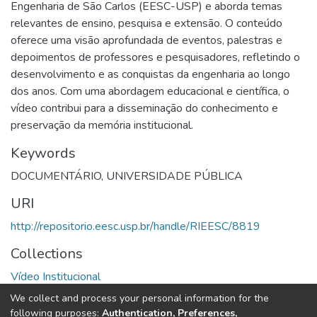
Engenharia de São Carlos (EESC-USP) e aborda temas
relevantes de ensino, pesquisa e extensão. O conteúdo
oferece uma visão aprofundada de eventos, palestras e
depoimentos de professores e pesquisadores, refletindo o
desenvolvimento e as conquistas da engenharia ao longo
dos anos. Com uma abordagem educacional e científica, o
vídeo contribui para a disseminação do conhecimento e
preservação da memória institucional.
Keywords
DOCUMENTÁRIO
,
UNIVERSIDADE PÚBLICA
URI
http://repositorio.eesc.usp.br/handle/RIEESC/8819
Collections
Vídeo Institucional
We collect and process your personal information for the
Full item page
following purposes:
Authentication, Preferences,