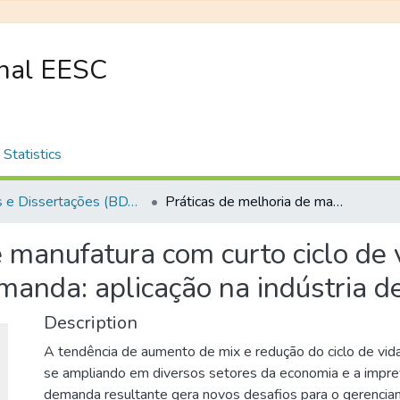
onal EESC
Statistics
Teses e Dissertações (BDTD USP)
Práticas de melhoria de manufatura com curto ciclo de vida de produtos e imprevisibilidade de demanda: aplicação na indústria de vestuário de moda
 manufatura com curto ciclo de 
emanda: aplicação na indústria d
Description
A tendência de aumento de mix e redução do ciclo de vid
se ampliando em diversos setores da economia e a imprev
demanda resultante gera novos desafios para o gerencia