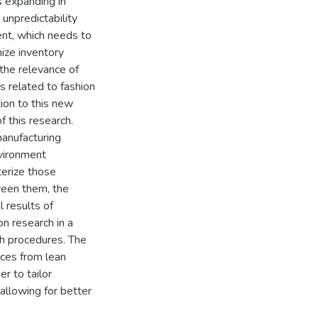
s expanding in
unpredictability
nt, which needs to
ize inventory
 the relevance of
es related to fashion
ion to this new
f this research.
manufacturing
vironment
terize those
tween them, the
 results of
on research in a
ch procedures. The
ices from lean
r to tailor
allowing for better