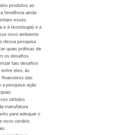
 dos produtos ao
a tendência ainda
frentam esses
a e à tecnologia) e a
esse novo ambiente
es dessa pesquisa.
car quais práticas de
om os desafios
rizar tais desafios
entre eles, às
 financeiros das
 e a pesquisa-ação
cipais
ivos obtidos
 da manufatura
unto para adequar o
 novo cenário,
is.