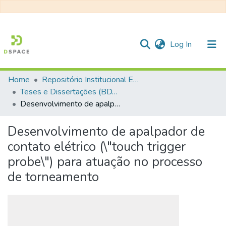
(current)
Log In
Home
Repositório Institucional EESC
Communities & Collections
Teses e Dissertações (BDTD USP)
Desenvolvimento de apalpador de contato elétrico (\"touch trigger probe\") para atuação no processo de torneamento
All of DSpace
Statistics
Desenvolvimento de apalpador de
contato elétrico (\"touch trigger
probe\") para atuação no processo
de torneamento