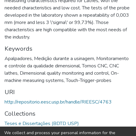
measuring characteristics required for Lathes, with the
needed characteristics and low cost. The tests of the probe
developed in the laboratory shown a repeatability of 0,003
mm (more and less 3 \'sigma\' or 99,73%). Those
characteristics are high compatible with the most needs of
the industry.
Keywords
Apalpadores
,
Medição durante a usinagem
,
Monitoramento
e controle da qualidade dimensional
,
Tornos CNC
,
CNC
lathes
,
Dimensional quality monitoring and control
,
On-
machine measuring systems
,
Touch-Trigger-probes
URI
http://repositorio.eesc.usp.br/handle/RIEESC/4763
Collections
Teses e Dissertações (BDTD USP)
We collect and process your personal information for the