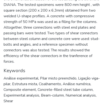
DIANA. The tested specimens were 800 mm height , with
square section (200 x 200 x 6,3mm) obtained from two
welded U-shape profiles. A concrete with compressive
strength of 50 MPa was used as a filling for the columns.
Altogether, three connections with steel end plates and
passing bars were tested. Two types of shear connectors
between steel column and concrete core were used: stud-
bolts and angles, and a reference specimen without
connectors was also tested. The results showed the
efficiency of the shear connectors in the tranference of
forces.
Keywords
Análise experimental
,
Pilar misto preenchido
,
Ligação viga-
pilar
,
Estrutura mista
,
Cisalhamento
,
Análise numérica
,
Composite element
,
Concrete-filled steel tube column
,
Experimental analysis
,
Beam-column
,
Numerical analysis
,
Shear