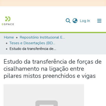
(current)
Log In
Home
Repositório Institucional EESC
Communities & Collections
Teses e Dissertações (BDTD USP)
Estudo da transferência de forças de cisalhamento na ligação entre pilares mistos preenchidos e vigas
All of DSpace
Statistics
Estudo da transferência de forças de
cisalhamento na ligação entre
pilares mistos preenchidos e vigas