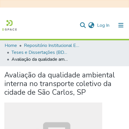
(current)
Log In
Home
Repositório Institucional EESC
Communities & Collections
Teses e Dissertações (BDTD USP)
Avaliação da qualidade ambiental interna no transporte coletivo da cidade de São Carlos, SP
All of DSpace
Statistics
Avaliação da qualidade ambiental
interna no transporte coletivo da
cidade de São Carlos, SP