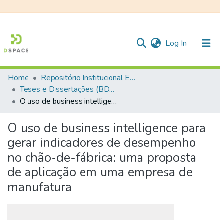
(current)
Log In
Home
Repositório Institucional EESC
Communities & Collections
Teses e Dissertações (BDTD USP)
O uso de business intelligence para gerar indicadores de desempenho no chão-de-fábrica: uma proposta de aplicação em uma empresa de manufatura
All of DSpace
Statistics
O uso de business intelligence para
gerar indicadores de desempenho
no chão-de-fábrica: uma proposta
de aplicação em uma empresa de
manufatura