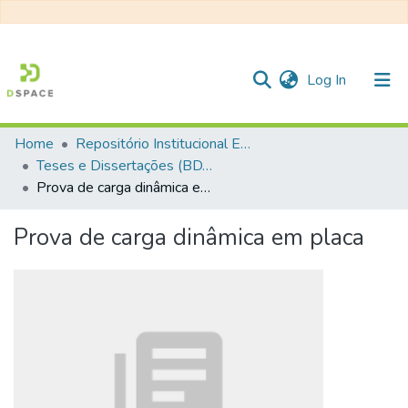
(current)
Log In
Home
Repositório Institucional EESC
Communities & Collections
Teses e Dissertações (BDTD USP)
Prova de carga dinâmica em placa
All of DSpace
Statistics
Prova de carga dinâmica em placa