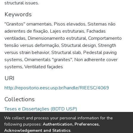
structural issues.
Keywords
"Granitos" ornamentais
,
Pisos elevados
,
Sistemas não
aderentes de fixação
,
Lajes estruturais
,
Fachadas
ventiladas
,
Dimensionamento estrutural
,
Comportamento
tensão versus deformação
,
Structural design
,
Strength
versus strain behavior
,
Structural slab
,
Pedestal paving
systems
,
Ornamentals "granites"
,
Non adherente cover
systems
,
Ventilated façades
URI
http://repositorio.eesc.usp.br/handle/RIEESC/4069
Collections
Teses e Dissertações (BDTD USP)
We collect and process your personal information for the
Full item page
following purposes:
Authentication, Preferences,
Acknowledgement and Statistics
.