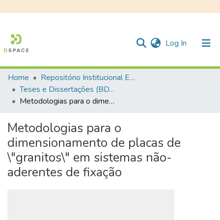
(current)
Log In
Home
Repositório Institucional EESC
Communities & Collections
Teses e Dissertações (BDTD USP)
Metodologias para o dimensionamento de placas de \"granitos\" em sistemas não-aderentes de fixação
All of DSpace
Statistics
Metodologias para o
dimensionamento de placas de
\"granitos\" em sistemas não-
aderentes de fixação