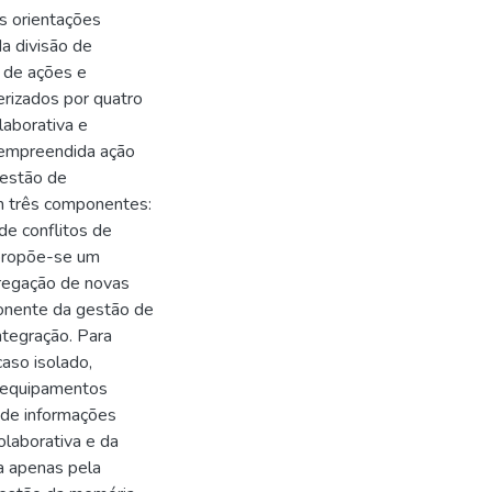
s orientações
da divisão de
e de ações e
erizados por quatro
laborativa e
 empreendida ação
gestão de
m três componentes:
de conflitos de
 propõe-se um
gregação de novas
onente da gestão de
ntegração. Para
aso isolado,
e equipamentos
 de informações
olaborativa e da
a apenas pela