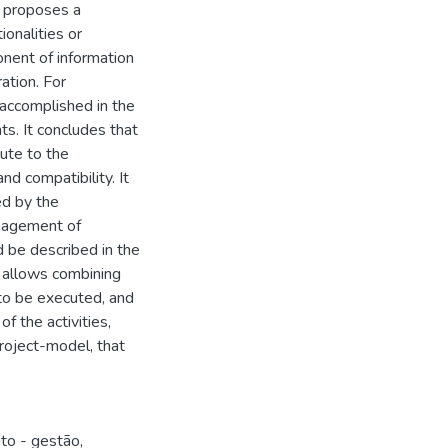
t proposes a
onalities or
nent of information
ation. For
, accomplished in the
ts. It concludes that
ute to the
nd compatibility. It
ed by the
anagement of
 be described in the
h allows combining
 to be executed, and
f the activities,
roject-model, that
to - gestão
,