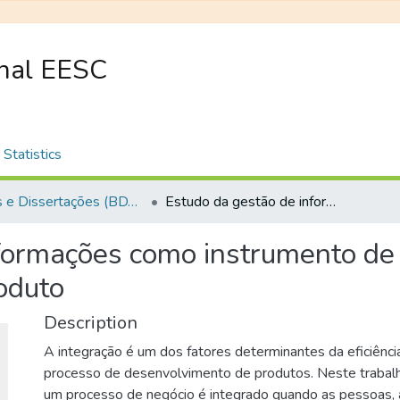
onal EESC
Statistics
Teses e Dissertações (BDTD USP)
Estudo da gestão de informações como instrumento de integração do desenvolvimento de produto
formações como instrumento de 
oduto
Description
A integração é um dos fatores determinantes da eficiência
processo de desenvolvimento de produtos. Neste trabalh
um processo de negócio é integrado quando as pessoas, 