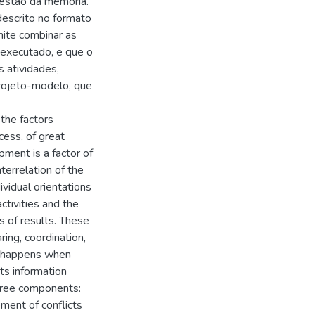
gestão da memória.
escrito no formato
ite combinar as
 executado, e que o
 atividades,
projeto-modelo, que
the factors
cess, of great
ment is a factor of
terrelation of the
ividual orientations
ctivities and the
es of results. These
ring, coordination,
ly happens when
ts information
three components:
ment of conflicts