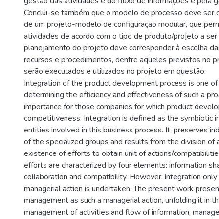
gestão das atividades e do fluxo de informações e pela 
Conclui-se também que o modelo de processo deve ser d
de um projeto-modelo de configuração modular, que perm
atividades de acordo com o tipo de produto/projeto a ser
planejamento do projeto deve corresponder à escolha das
recursos e procedimentos, dentre aqueles previstos no 
serão executados e utilizados no projeto em questão.
Integration of the product development process is one of 
determining the efficiency and effectiveness of such a pro
importance for those companies for which product develop
competitiveness. Integration is defined as the symbiotic in
entities involved in this business process. It: preserves ind
of the specialized groups and results from the division of a
existence of efforts to obtain unit of actions/compatibiliti
efforts are characterized by four elements: information sha
collaboration and compatibility. However, integration on
managerial action is undertaken. The present work presen
management as such a managerial action, unfolding it in 
management of activities and flow of information, manage