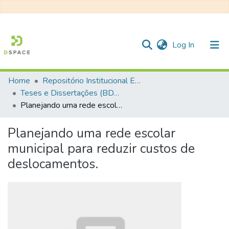
(current)
Log In
Home
Repositório Institucional EESC
Communities & Collections
Teses e Dissertações (BDTD USP)
Planejando uma rede escolar municipal para reduzir custos de deslocamentos.
All of DSpace
Statistics
Planejando uma rede escolar
municipal para reduzir custos de
deslocamentos.