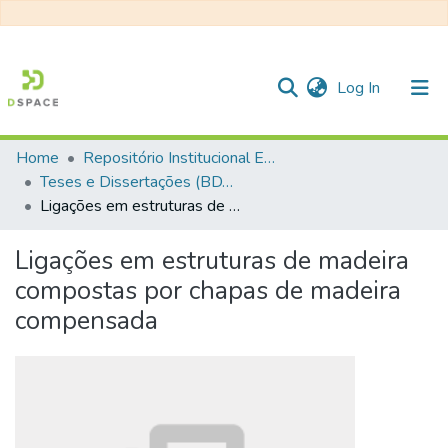
(current)
Log In
Home
Repositório Institucional EESC
Communities & Collections
Teses e Dissertações (BDTD USP)
Ligações em estruturas de madeira compostas por chapas de madeira compensada
All of DSpace
Statistics
Ligações em estruturas de madeira
compostas por chapas de madeira
compensada