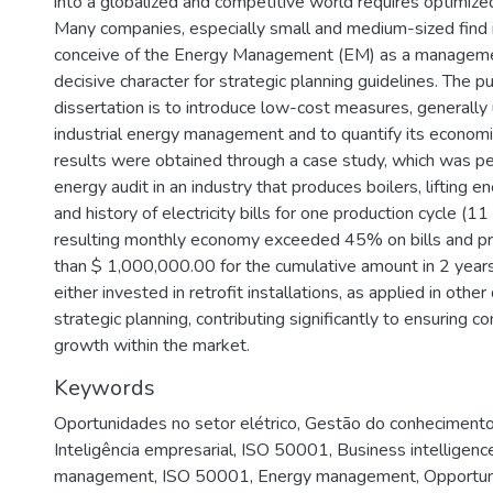
into a globalized and competitive world requires optimize
Many companies, especially small and medium-sized find it 
conceive of the Energy Management (EM) as a managemen
decisive character for strategic planning guidelines. The p
dissertation is to introduce low-cost measures, generally
industrial energy management and to quantify its economi
results were obtained through a case study, which was pe
energy audit in an industry that produces boilers, lifting e
and history of electricity bills for one production cycle (1
resulting monthly economy exceeded 45% on bills and pr
than $ 1,000,000.00 for the cumulative amount in 2 years
either invested in retrofit installations, as applied in other
strategic planning, contributing significantly to ensuring 
growth within the market.
Keywords
Oportunidades no setor elétrico
,
Gestão do conheciment
Inteligência empresarial
,
ISO 50001
,
Business intelligenc
management
,
ISO 50001
,
Energy management
,
Opportuni