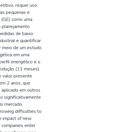
titivo, requer uso
 as pequenas e
a (GE) como uma
do planejamento
medidas de baixo
ustrial e quantificar
or meio de um estudo
ergética em uma
erfil energético e o
produção (11 meses).
 valor presente
em 2 anos, que
o aplicado em outros
o significativamente
do mercado.
owing difficulties to
he impact of new
e companies enter