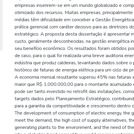
empresas inserirem-se em um mundo globalizado e compe
otimizado dos recursos. Muitas empresas, principalmente
médias têm dificuldade em conceber a Gestão Energétic
prática gerencial com caráter decisivo para as diretrizes 
estratégico. A proposta desta dissertação é apresentar 
custo, geralmente desconhecidas, na gestão energética ind
seu benefício econômico. Os resultados foram obtidos p
de caso, para o qual foi realizada uma breve auditoria en
indústria que produz caldeiras, levantando dados sobre o p
histórico de faturas de energia elétrica para um ciclo de 
A economia mensal resultante superou 45% nas faturas e
maior que R$ 1.000.000,00 para o montante acumulado 
pode ser tanto investido no retrofit das instalações, com
targets dados pelo Planejamento Estratégico, contribuind
para a garantia da competitividade e crescimento dentro 
The development of consumption of electric energy, the gr
meet the demand, the high cost of supply alternatives, t
generating plants to the environment, and the need of th