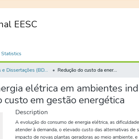
onal EESC
Statistics
Teses e Dissertações (BDTD USP)
Redução do custo da energia elétrica em ambientes industriais por meio de uma estratégia de baixo custo em gestão energética
ergia elétrica em ambientes ind
o custo em gestão energética
Description
A evolução do consumo de energia elétrica, as dificuldad
atender à demanda, o elevado custo das alternativas de 
impacto de novas plantas geradoras ao meio ambiente, e