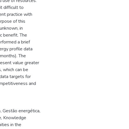
d use of resources.
difficult to
t practice with
urpose of this
 unknown, in
c benefit. The
rformed a brief
nergy profile data
1 months). The
esent value greater
, which can be
 data targets for
competitiveness and
o
,
Gestão energética
,
e
,
Knowledge
ties in the