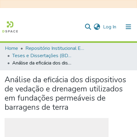
(current)
Log In
Home
Repositório Institucional EESC
Communities & Collections
Teses e Dissertações (BDTD USP)
Análise da eficácia dos dispositivos de vedação e drenagem utilizados em fundações permeáveis de barragens de terra
All of DSpace
Statistics
Análise da eficácia dos dispositivos
de vedação e drenagem utilizados
em fundações permeáveis de
barragens de terra