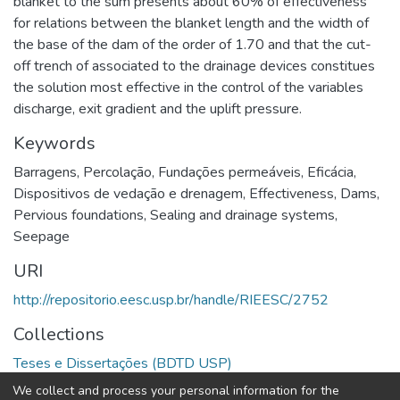
blanket to the sum presents about 60% of effectiveness
for relations between the blanket length and the width of
the base of the dam of the order of 1.70 and that the cut-
off trench of associated to the drainage devices constitues
the solution most effective in the control of the variables
discharge, exit gradient and the uplift pressure.
Keywords
Barragens
,
Percolação
,
Fundações permeáveis
,
Eficácia
,
Dispositivos de vedação e drenagem
,
Effectiveness
,
Dams
,
Pervious foundations
,
Sealing and drainage systems
,
Seepage
URI
http://repositorio.eesc.usp.br/handle/RIEESC/2752
Collections
Teses e Dissertações (BDTD USP)
We collect and process your personal information for the