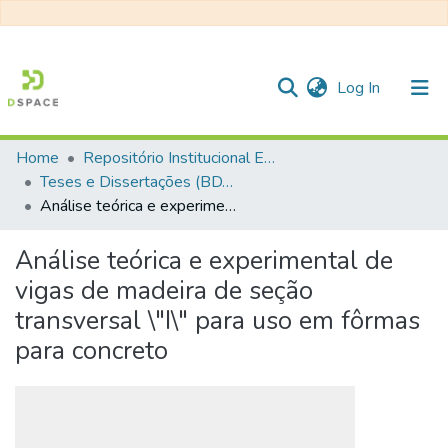
(current)
Log In
Home
Repositório Institucional EESC
Communities & Collections
Teses e Dissertações (BDTD USP)
Análise teórica e experimental de vigas de madeira de seção transversal \"I\" para uso em fôrmas para concreto
All of DSpace
Statistics
Análise teórica e experimental de
vigas de madeira de seção
transversal \"I\" para uso em fôrmas
para concreto