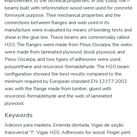
improvement of the technical properties. In this study, the I-
beams built with reforestation wood were used for concrete
formwork purpose. Their mechanical properties and the
connections between flanges and web used in its
manufacture were evaluated by means of bending tests and
shear in the glue line. These beams are commercially called
H2O. The flanges were made from Pinus Oocarpa, the webs
were made from laminated plywood, block plywood, and
Pinus Oocarpa, and two types of adhesives were used:
polyurethane and resorcinol-formaldehyde. The H2O beam
configuration showed the best results compared to the
minimum required by European standard EN 13377:2002
was with the flange made from lumber, glued with
resorcinol-formaldehyde and the web of laminated
plywood.
Keywords
Adesivo para madeira
,
Emenda dentada
,
Vigas de seção
transversal "I"
,
Vigas H20
,
Adhesives for wood
,
Finger joint
,