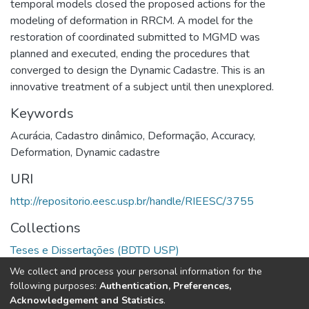
temporal models closed the proposed actions for the
modeling of deformation in RRCM. A model for the
restoration of coordinated submitted to MGMD was
planned and executed, ending the procedures that
converged to design the Dynamic Cadastre. This is an
innovative treatment of a subject until then unexplored.
Keywords
Acurácia
,
Cadastro dinâmico
,
Deformação
,
Accuracy
,
Deformation
,
Dynamic cadastre
URI
http://repositorio.eesc.usp.br/handle/RIEESC/3755
Collections
Teses e Dissertações (BDTD USP)
We collect and process your personal information for the
Full item page
following purposes:
Authentication, Preferences,
Acknowledgement and Statistics
.