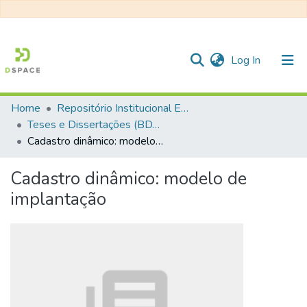
(current)
Log In
Home
Repositório Institucional EESC
Communities & Collections
Teses e Dissertações (BDTD USP)
Cadastro dinâmico: modelo de implantação
All of DSpace
Statistics
Cadastro dinâmico: modelo de
implantação