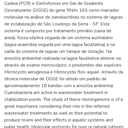
Cadeia (PCR) e Eletroforese em Gel de Gradiente
Desnaturante (DGGE) do gene RNAr 16S como marcador
molecular na análise de cianobactérias no sistema de lagoas
de estabilização de São Lourenço da Serra - SP. Este
sistema é composto por tratamento primário (caixa de
areia), fossa séptica seguida de um sistema australiano
(lagoa anaeróbia seguida por uma lagoa facultativa) e na
saída do sistema de lagoas um tanque de cloração. Na
amostra ambiental realizada na lagoa facultativa obteve-se,
através de exame microscópico, o predomínio das espécies
Microcystis aeruginosa e Microcystis flos-aquae. Através da
técnica molecular de DGGE foi obtido um padrão de
aproximadamente 18 bandas com a amostra ambiental.
Cyanobacteria are active in wastewater treatment in
stabilization ponds. The study of these microrganisms is of a
great importance considering their role in the referred
wastewater treatments as well as their potential to
produce toxins and their effects in aquatic systems and
public health. Molecular protocols for pure or natural cultures