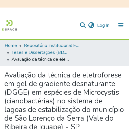
(current)
Log In
Home
Repositório Institucional EESC
Communities & Collections
Teses e Dissertações (BDTD USP)
Avaliação da técnica de eletroforese em gel de gradiente desnaturante (DGGE) em espécies de Microcystis (cianobactérias) no sistema de lagoas de estabilização do município de São Lorenço da Serra (Vale do Ribeira de Iguape) - SP
All of DSpace
Statistics
Avaliação da técnica de eletroforese
em gel de gradiente desnaturante
(DGGE) em espécies de Microcystis
(cianobactérias) no sistema de
lagoas de estabilização do município
de São Lorenço da Serra (Vale do
Ribeira de Iguape) - SP