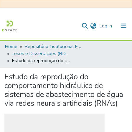
(current)
Log In
Home
Repositório Institucional EESC
Communities & Collections
Teses e Dissertações (BDTD USP)
Estudo da reprodução do comportamento hidráulico de sistemas de abastecimento de água via redes neurais artificiais (RNAs)
All of DSpace
Statistics
Estudo da reprodução do
comportamento hidráulico de
sistemas de abastecimento de água
via redes neurais artificiais (RNAs)