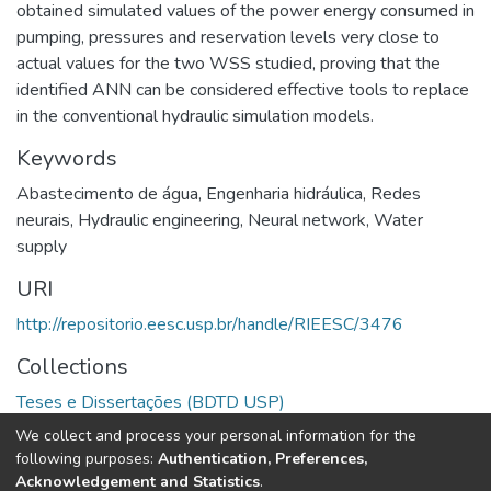
obtained simulated values of the power energy consumed in
pumping, pressures and reservation levels very close to
actual values for the two WSS studied, proving that the
identified ANN can be considered effective tools to replace
in the conventional hydraulic simulation models.
Keywords
Abastecimento de água
,
Engenharia hidráulica
,
Redes
neurais
,
Hydraulic engineering
,
Neural network
,
Water
supply
URI
http://repositorio.eesc.usp.br/handle/RIEESC/3476
Collections
Teses e Dissertações (BDTD USP)
We collect and process your personal information for the
Full item page
following purposes:
Authentication, Preferences,
Acknowledgement and Statistics
.