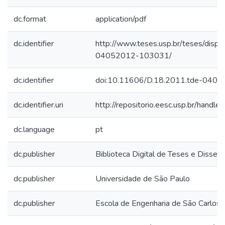
dc.format
application/pdf
dc.identifier
http://www.teses.usp.br/teses/disp
04052012-103031/
dc.identifier
doi:10.11606/D.18.2011.tde-040
dc.identifier.uri
http://repositorio.eesc.usp.br/hand
dc.language
pt
dc.publisher
Biblioteca Digital de Teses e Disse
dc.publisher
Universidade de São Paulo
dc.publisher
Escola de Engenharia de São Carlos