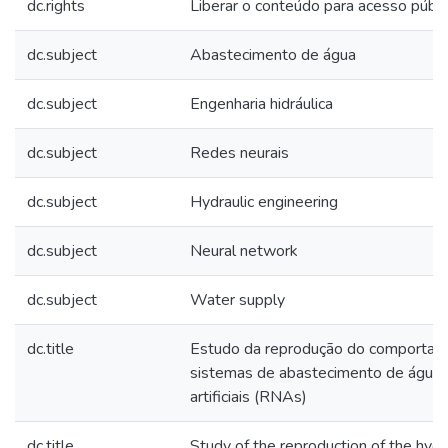
dc.rights
Liberar o conteúdo para acesso públi
dc.subject
Abastecimento de água
dc.subject
Engenharia hidráulica
dc.subject
Redes neurais
dc.subject
Hydraulic engineering
dc.subject
Neural network
dc.subject
Water supply
dc.title
Estudo da reprodução do comportame
sistemas de abastecimento de água v
artificiais (RNAs)
dc.title
Study of the reproduction of the hydr