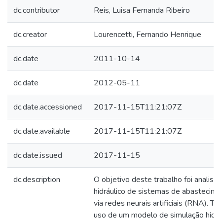
dc.contributor
Reis, Luisa Fernanda Ribeiro
dc.creator
Lourencetti, Fernando Henrique
dc.date
2011-10-14
dc.date
2012-05-11
dc.date.accessioned
2017-11-15T11:21:07Z
dc.date.available
2017-11-15T11:21:07Z
dc.date.issued
2017-11-15
dc.description
O objetivo deste trabalho foi analis
hidráulico de sistemas de abastecim
via redes neurais artificiais (RNA). T
uso de um modelo de simulação hidráu