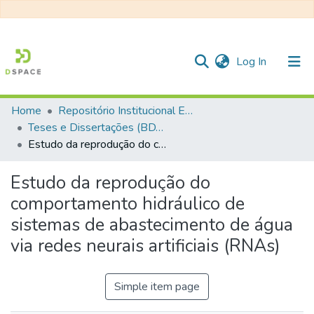
(current)
Log In
Home
Repositório Institucional EESC
Communities & Collections
Teses e Dissertações (BDTD USP)
Estudo da reprodução do comportamento hidráulico de sistemas de abastecimento de água via redes neurais artificiais (RNAs)
All of DSpace
Statistics
Estudo da reprodução do
comportamento hidráulico de
sistemas de abastecimento de água
via redes neurais artificiais (RNAs)
Simple item page