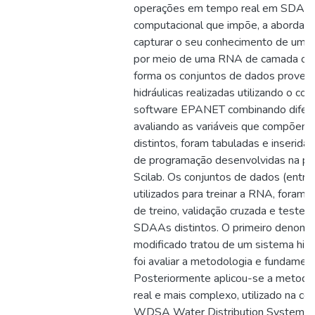
operações em tempo real em SDAA d
computacional que impõe, a abordag
capturar o seu conhecimento de uma 
por meio de uma RNA de camada ocul
forma os conjuntos de dados proven
hidráulicas realizadas utilizando o c
software EPANET combinando difere
avaliando as variáveis que compõem 
distintos, foram tabuladas e inserida
de programação desenvolvidas na pl
Scilab. Os conjuntos de dados (entra
utilizados para treinar a RNA, foram 
de treino, validação cruzada e testes,
SDAAs distintos. O primeiro denom
modificado tratou de um sistema hipot
foi avaliar a metodologia e fundamen
Posteriormente aplicou-se a metod
real e mais complexo, utilizado na con
WDSA Water Distribution System Ana