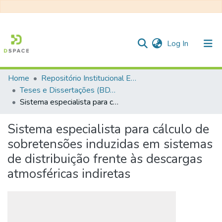
(current)
Log In
Home
Repositório Institucional EESC
Communities & Collections
Teses e Dissertações (BDTD USP)
Sistema especialista para cálculo de sobretensões induzidas em sistemas de distribuição frente às descargas atmosféricas indiretas
All of DSpace
Statistics
Sistema especialista para cálculo de
sobretensões induzidas em sistemas
de distribuição frente às descargas
atmosféricas indiretas