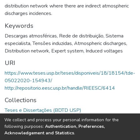
distribution network where there are indirect atmospheric
discharges incidences.
Keywords
Descargas atmosféricas
,
Rede de distribuição
,
Sistema
especialista
,
Tensões induzidas
,
Atmospheric discharges
,
Distribution network
,
Expert system
,
Induced voltages
URI
https://www.teses.usp.br/teses/disponiveis/18/18154/tde-
05022020-154943/
http://repositorio.eesc.usp.br/handle/RIEESC/6414
Collections
Teses e Dissertações (BDTD USP)
We collect and process your personal information for the
Full item page
following purposes:
Authentication, Preferences,
Acknowledgement and Statistics
.