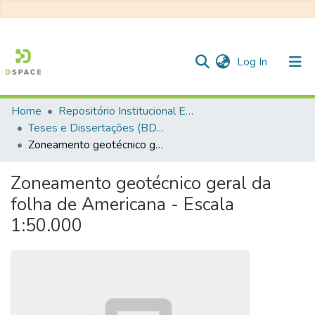
(current)
Log In
Home
Repositório Institucional EESC
Communities & Collections
Teses e Dissertações (BDTD USP)
Zoneamento geotécnico geral da folha de Americana - Escala 1:50.000
All of DSpace
Statistics
Zoneamento geotécnico geral da
folha de Americana - Escala
1:50.000