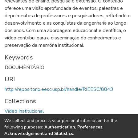
relevantes de ensino, pesquisa e extensão. O conteúdo
oferece uma visão aprofundada de eventos, palestras e
depoimentos de professores e pesquisadores, refletindo o
desenvolvimento e as conquistas da engenharia ao longo
dos anos. Com uma abordagem educacional e científica, o
vídeo contribui para a disseminação do conhecimento e
preservação da memória institucional.
Keywords
DOCUMENTÁRIO
URI
http://repositorio.eesc.usp.br/handle/RIEESC/8843
Collections
Vídeo Institucional
We collect and process your personal information for the
Full item page
following purposes:
Authentication, Preferences,
Acknowledgement and Statistics
.