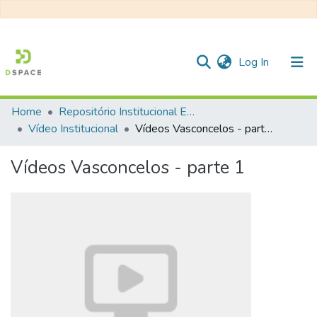
(current)
Log In
Home
Repositório Institucional EESC
Communities & Collections
Vídeo Institucional
Vídeos Vasconcelos - parte 1
All of DSpace
Vídeos Vasconcelos - parte 1
Statistics