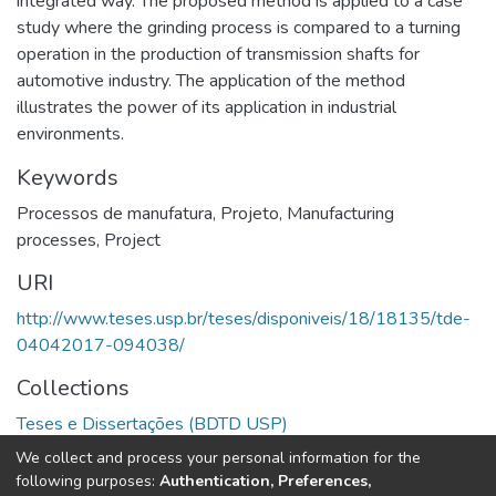
integrated way. The proposed method is applied to a case
study where the grinding process is compared to a turning
operation in the production of transmission shafts for
automotive industry. The application of the method
illustrates the power of its application in industrial
environments.
Keywords
Processos de manufatura
,
Projeto
,
Manufacturing
processes
,
Project
URI
http://www.teses.usp.br/teses/disponiveis/18/18135/tde-
04042017-094038/
Collections
Teses e Dissertações (BDTD USP)
We collect and process your personal information for the
Full item page
following purposes:
Authentication, Preferences,