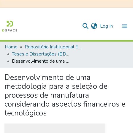
(current)
Log In
Home
Repositório Institucional EESC
Communities & Collections
Teses e Dissertações (BDTD USP)
Desenvolvimento de uma metodologia para a seleção de processos de manufatura considerando aspectos financeiros e tecnológicos
All of DSpace
Statistics
Desenvolvimento de uma
metodologia para a seleção de
processos de manufatura
considerando aspectos financeiros e
tecnológicos