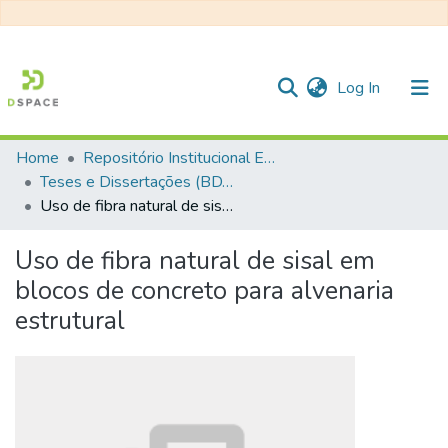
(current)
Log In
Home
Repositório Institucional EESC
Communities & Collections
Teses e Dissertações (BDTD USP)
Uso de fibra natural de sisal em blocos de concreto para alvenaria estrutural
All of DSpace
Statistics
Uso de fibra natural de sisal em
blocos de concreto para alvenaria
estrutural