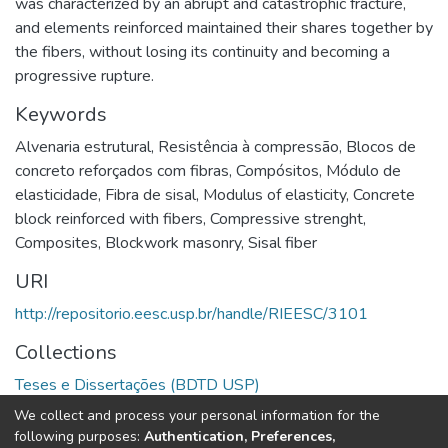
was characterized by an abrupt and catastrophic fracture,
and elements reinforced maintained their shares together by
the fibers, without losing its continuity and becoming a
progressive rupture.
Keywords
Alvenaria estrutural
,
Resistência à compressão
,
Blocos de
concreto reforçados com fibras
,
Compósitos
,
Módulo de
elasticidade
,
Fibra de sisal
,
Modulus of elasticity
,
Concrete
block reinforced with fibers
,
Compressive strenght
,
Composites
,
Blockwork masonry
,
Sisal fiber
URI
http://repositorio.eesc.usp.br/handle/RIEESC/3101
Collections
Teses e Dissertações (BDTD USP)
We collect and process your personal information for the
Full item page
following purposes:
Authentication, Preferences,