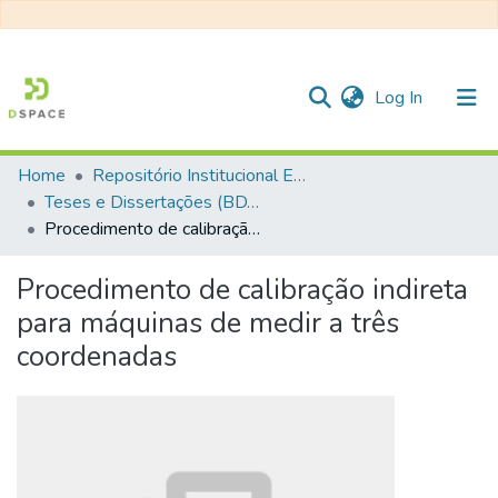
(current)
Log In
Home
Repositório Institucional EESC
Communities & Collections
Teses e Dissertações (BDTD USP)
Procedimento de calibração indireta para máquinas de medir a três coordenadas
All of DSpace
Statistics
Procedimento de calibração indireta
para máquinas de medir a três
coordenadas