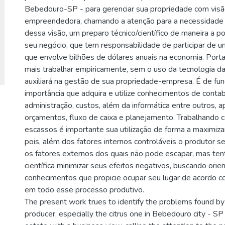
Bebedouro-SP - para gerenciar sua propriedade com visã
empreendedora, chamando a atenção para a necessidade
dessa visão, um preparo técnico/científico de maneira a p
seu negócio, que tem responsabilidade de participar de u
que envolve bilhões de dólares anuais na economia. Por
mais trabalhar empiricamente, sem o uso da tecnologia da
auxiliará na gestão de sua propriedade-empresa. É de fu
importância que adquira e utilize conhecimentos de contabi
administração, custos, além da informática entre outros,
orçamentos, fluxo de caixa e planejamento. Trabalhando 
escassos é importante sua utilização de forma a maximiza
pois, além dos fatores internos controláveis o produtor s
os fatores externos dos quais não pode escapar, mas ten
científica minimizar seus efeitos negativos, buscando orie
conhecimentos que propicie ocupar seu lugar de acordo c
em todo esse processo produtivo.
The present work trues to identify the problems found by 
producer, especially the citrus one in Bebedouro city - SP