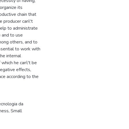
ecessity of having,
organize its
oductive chain that
e producer can\'t
elp to administrate
e and to use
mong others, and to
ssential to work with
he internal
 which he can\'t be
 negative effects,
ace according to the
ecnologia da
iness
,
Small