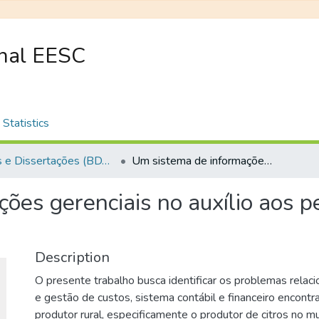
onal EESC
Statistics
Teses e Dissertações (BDTD USP)
Um sistema de informações gerenciais no auxílio aos pequenos produtores de citros
ões gerenciais no auxílio aos 
Description
O presente trabalho busca identificar os problemas relac
e gestão de custos, sistema contábil e financeiro encont
produtor rural, especificamente o produtor de citros no mu