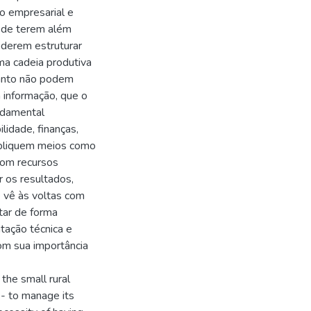
o empresarial e
 de terem além
oderem estruturar
ma cadeia produtiva
tanto não podem
 informação, que o
ndamental
lidade, finanças,
 apliquem meios como
com recursos
r os resultados,
e vê às voltas com
tar de forma
ntação técnica e
om sua importância
the small rural
 - to manage its