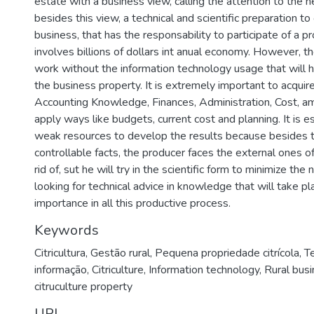
estate with a business view, calling the attention to the n
besides this view, a technical and scientific preparation to 
business, that has the responsability to participate of a pr
involves billions of dollars int anual economy. However, th
work without the information technology usage that will h
the business property. It is extremely important to acquir
Accounting Knowledge, Finances, Administration, Cost, a
apply ways like budgets, current cost and planning. It is e
weak resources to develop the results because besides t
controllable facts, the producer faces the external ones of
rid of, sut he will try in the scientific form to minimize the
looking for technical advice in knowledge that will take pl
importance in all this productive process.
Keywords
Citricultura
,
Gestão rural
,
Pequena propriedade citrícola
,
T
informação
,
Citriculture
,
Information technology
,
Rural bus
citruculture property
URI