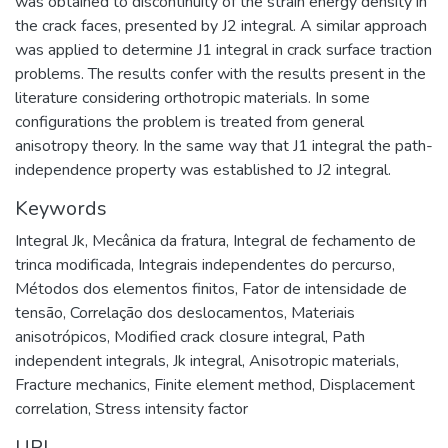
was obtained to discontinuity of the strain energy density in
the crack faces, presented by J2 integral. A similar approach
was applied to determine J1 integral in crack surface traction
problems. The results confer with the results present in the
literature considering orthotropic materials. In some
configurations the problem is treated from general
anisotropy theory. In the same way that J1 integral the path-
independence property was established to J2 integral.
Keywords
Integral Jk
,
Mecânica da fratura
,
Integral de fechamento de
trinca modificada
,
Integrais independentes do percurso
,
Métodos dos elementos finitos
,
Fator de intensidade de
tensão
,
Correlação dos deslocamentos
,
Materiais
anisotrópicos
,
Modified crack closure integral
,
Path
independent integrals
,
Jk integral
,
Anisotropic materials
,
Fracture mechanics
,
Finite element method
,
Displacement
correlation
,
Stress intensity factor
URI