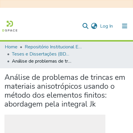
(current)
Log In
Home
Repositório Institucional EESC
Communities & Collections
Teses e Dissertações (BDTD USP)
Análise de problemas de trincas em materiais anisotrópicos usando o método dos elementos finitos: abordagem pela integral Jk
All of DSpace
Statistics
Análise de problemas de trincas em
materiais anisotrópicos usando o
método dos elementos finitos:
abordagem pela integral Jk