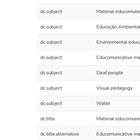
dc.subject
Material educomunic
dc.subject
Educação Ambienta
dc.subject
Environmental educ
dc.subject
Educomunicative mat
dc.subject
Deaf people
dc.subject
Visual pedagogy
dc.subject
Water
dc.title
Material educomunic
dc.title.alternative
Educomunicative mat