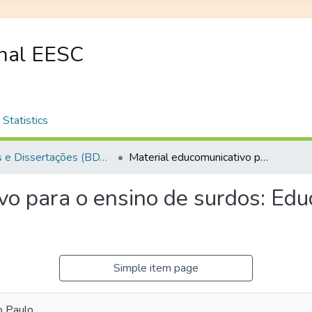
onal EESC
Statistics
Teses e Dissertações (BDTD USP)
Material educomunicativo para o ensino de surdos: Educação Ambiental para as águas
vo para o ensino de surdos: Ed
Simple item page
o Paulo