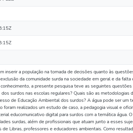
8:15Z
8:15Z
em inserir a população na tomada de decisões quanto às questõe
 exclusão da comunidade surda na sociedade em geral e da falta 
 conhecimento, a presente pesquisa teve as seguintes questões
 dos surdos nas escolas regulares? Quais são as metodologias de
ocesso de Educação Ambiental dos surdos? A água pode ser um t
foram realizados um estudo de caso, a pedagogia visual e oficina
rial educomunicativo digital para surdos com a temática água. O
dades surdas, além de profissionais que atuam junto a esses suje
res de Libras, professores e educadores ambientais. Como result