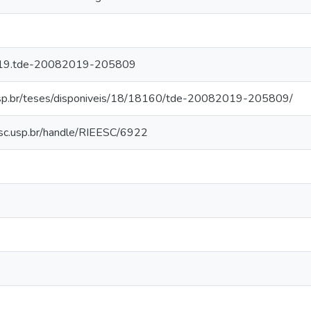
019.tde-20082019-205809
usp.br/teses/disponiveis/18/18160/tde-20082019-205809/
eesc.usp.br/handle/RIEESC/6922