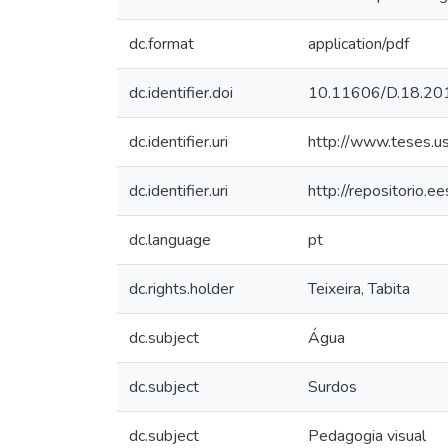
dc.format
application/pdf
dc.identifier.doi
10.11606/D.18.2
dc.identifier.uri
http://www.teses.
dc.identifier.uri
http://repositorio.
dc.language
pt
dc.rights.holder
Teixeira, Tabita
dc.subject
Água
dc.subject
Surdos
dc.subject
Pedagogia visual