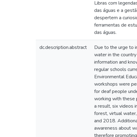
Libras com legendas 
das águas e a gestã
despertem a curiosi
ferramentas de est
das águas.
dc.description.abstract
Due to the urge to i
water in the country 
information and kno
regular schools cur
Environmental Educa
workshops were perfo
for deaf people unde
working with these p
a result, six videos
forest, virtual wat
and 2018. Additional
awareness about wate
therefore promotin