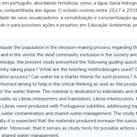
em português, abordando temáticas como: a água, bacia hidrográfi
o compartilhada das águas. O estudo ocorreu entre 2017 e 2018
dade de seus visualizadores, a sensibilização e conscientização 
udo e para possíveis ações e projetos em Educação Ambiental, 
nclude the population in the decision-making process regarding t
and in the world, the deaf community exclusion in the society and t
wledge, the present study presented the following guiding questi
rently taking place? What are the teaching methodologies used? 
tion process? Can water be a starter theme for such process? A
rmed aiming to help in the critical thinking as well as the produc
r the water theme. The material is dedicated to individuals and 
ublic as Libras interpreters and translators, Libras interlocutors
 in Libras were produced with Portuguese subtitles, addressing top
er, water contamination and shared water management. The study
ly, it is expected that the materials produced increase the curiosit
r. Moreover, that it serves as study tools for possible actions 
g shared water management.