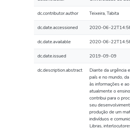
dc.contributor.author
Teixeira, Tabita
dc.date.accessioned
2020-06-22T14:5
dc.date.available
2020-06-22T14:5
dc.date.issued
2019-09-09
dc.description.abstract
Diante da urgência 
país e no mundo, da
às informações e ao
atualmente o ensino
contribui para o pr
seu desenvolvimento 
produção de um mate
indivíduos e comuni
Libras, interlocuto