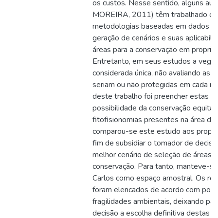
os custos. Nesse sentido, alguns au
MOREIRA, 2011) têm trabalhado co
metodologias baseadas em dados fís
geração de cenários e suas aplicabil
áreas para a conservação em proprie
Entretanto, em seus estudos a vegeta
considerada única, não avaliando as f
seriam ou não protegidas em cada me
deste trabalho foi preencher estas la
possibilidade da conservação equitat
fitofisionomias presentes na área de
comparou-se este estudo aos propos
fim de subsidiar o tomador de decisã
melhor cenário de seleção de áreas pr
conservação. Para tanto, manteve-se
Carlos como espaço amostral. Os res
foram elencados de acordo com poten
fragilidades ambientais, deixando pa
decisão a escolha definitiva destas á