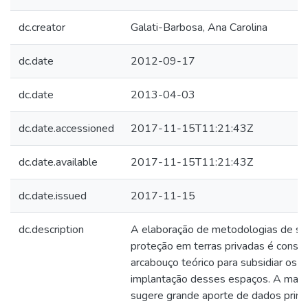
dc.creator
Galati-Barbosa, Ana Carolina
dc.date
2012-09-17
dc.date
2013-04-03
dc.date.accessioned
2017-11-15T11:21:43Z
dc.date.available
2017-11-15T11:21:43Z
dc.date.issued
2017-11-15
dc.description
A elaboração de metodologias de se
proteção em terras privadas é consi
arcabouço teórico para subsidiar os 
implantação desses espaços. A maio
sugere grande aporte de dados primá