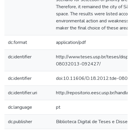
Therefore, it remained the city of Sã
space. The results were listed accordi
environmental action and weaknesses,
maker the final choice of these areas.
dc.format
application/pdf
dc.identifier
http://www.teses.usp.br/teses/disp
08032013-092427/
dc.identifier
doi:10.11606/D.18.2012.tde-080
dc.identifier.uri
http://repositorio.eesc.usp.br/hand
dc.language
pt
dc.publisher
Biblioteca Digital de Teses e Disse