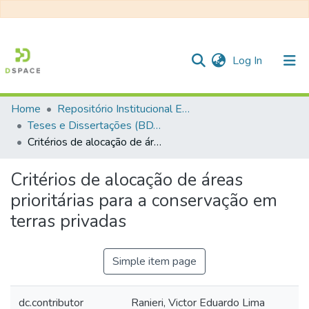
(current)
Log In
Home
Repositório Institucional EESC
Communities & Collections
Teses e Dissertações (BDTD USP)
Critérios de alocação de áreas prioritárias para a conservação em terras privadas
All of DSpace
Statistics
Critérios de alocação de áreas
prioritárias para a conservação em
terras privadas
Simple item page
dc.contributor
Ranieri, Victor Eduardo Lima