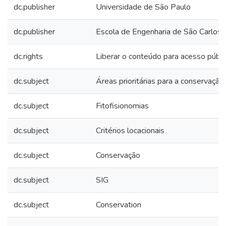
dc.publisher
Universidade de São Paulo
dc.publisher
Escola de Engenharia de São Carlos
dc.rights
Liberar o conteúdo para acesso públi
dc.subject
Áreas prioritárias para a conservação
dc.subject
Fitofisionomias
dc.subject
Critérios locacionais
dc.subject
Conservação
dc.subject
SIG
dc.subject
Conservation