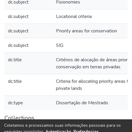
dc.subject
Fisionomies
dc.subject
Locational criteria
dc.subject
Priority areas for conservation
dc.subject
SIG
dc.title
Critérios de alocação de áreas prioritá
conservação em terras privadas
dc.title
Criteria for allocating priority areas t
private lands
dc.type
Dissertação de Mestrado
Collections
Coletamos e processamos suas informações pessoais para os
Teses e Dissertações (BDTD USP)
seguintes propósitos:
Autenticação, Preferências,