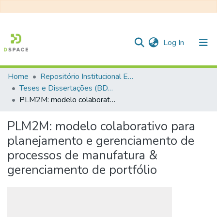
(current)
Log In
Home
Repositório Institucional EESC
Communities & Collections
Teses e Dissertações (BDTD USP)
PLM2M: modelo colaborativo para planejamento e gerenciamento de processos de manufatura & gerenciamento de portfólio
All of DSpace
Statistics
PLM2M: modelo colaborativo para
planejamento e gerenciamento de
processos de manufatura &
gerenciamento de portfólio