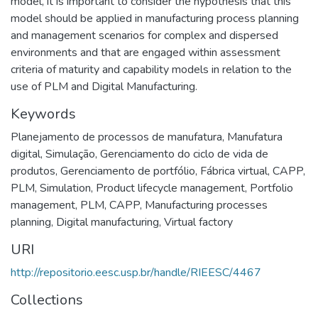
model, it is important to consider the hypothesis that this
model should be applied in manufacturing process planning
and management scenarios for complex and dispersed
environments and that are engaged within assessment
criteria of maturity and capability models in relation to the
use of PLM and Digital Manufacturing.
Keywords
Planejamento de processos de manufatura
,
Manufatura
digital
,
Simulação
,
Gerenciamento do ciclo de vida de
produtos
,
Gerenciamento de portfólio
,
Fábrica virtual
,
CAPP
,
PLM
,
Simulation
,
Product lifecycle management
,
Portfolio
management
,
PLM
,
CAPP
,
Manufacturing processes
planning
,
Digital manufacturing
,
Virtual factory
URI
http://repositorio.eesc.usp.br/handle/RIEESC/4467
Collections