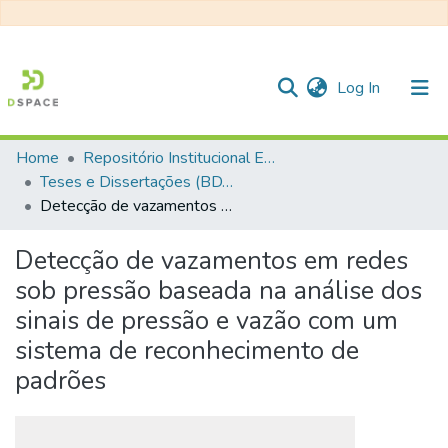
(current)
Log In
Home
Repositório Institucional EESC
Communities & Collections
Teses e Dissertações (BDTD USP)
Detecção de vazamentos em redes sob pressão baseada na análise dos sinais de pressão e vazão com um sistema de reconhecimento de padrões
All of DSpace
Statistics
Detecção de vazamentos em redes
sob pressão baseada na análise dos
sinais de pressão e vazão com um
sistema de reconhecimento de
padrões