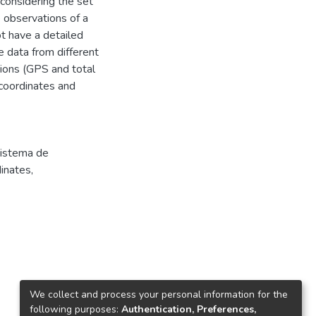
 considering the set
he observations of a
t have a detailed
 data from different
tions (GPS and total
 coordinates and
istema de
inates
,
We collect and process your personal information for the
following purposes:
Authentication, Preferences,