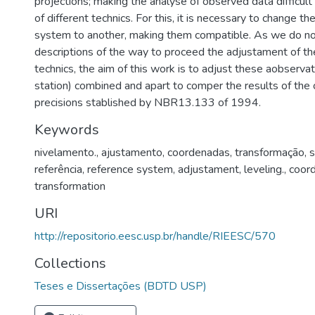
projections; making the analyse of observed data difficult
of different technics. For this, it is necessary to change t
system to another, making them compatible. As we do no
descriptions of the way to proceed the adjustament of the
technics, the aim of this work is to adjust these aobserva
station) combined and apart to comper the results of the
precisions stablished by NBR13.133 of 1994.
Keywords
nivelamento.
,
ajustamento
,
coordenadas
,
transformação
,
s
referência
,
reference system
,
adjustament
,
leveling.
,
coord
transformation
URI
http://repositorio.eesc.usp.br/handle/RIEESC/570
Collections
Teses e Dissertações (BDTD USP)