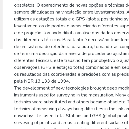
obsoletos. O aparecimento de novas opções e técnicas d
sempre dificuldades na vinculação entre levantamentos.
utilizam as estações totais e o GPS (global positioning s
levantamentos de pontos e áreas criando diferentes super
e de projeção, tornando difícil a análise dos dados obser
das diferentes técnicas. Para tanto é necessário transfo
de um sistema de referência para outro, tornando-as com
se tem uma descrição da maneira de proceder ao ajusta
diferentes técnicas, este trabalho tem por objetivo o aj
observações (GPS e estação total) combinados e em se
os resultados das coordenadas e precisões com as preci
pela NBR 13.133 de 1994.
The development of new tecnologies brought deep modifi
instruments used for surveying in the measuration. Many
techinics were substituted and others became obsolete.
technics of measuring always bring dificulties in the link 
nowadays it is used Total Stations and GPS (global posit
surveying of points and areas creating different surface o