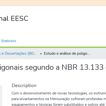
onal EESC
Statistics
Teses e Dissertações (BDTD USP)
Estudo e análise de poligonais segundo a NBR 13.133 e o sistema de posicionamento global.
ligonais segundo a NBR 13.133 
Description
Com o desenvolvimento de novas tecnologias, os instrume
para levantamentos na Mensuração sofreram profundas m
equipamentos e técnicas foram substituídos e outros até