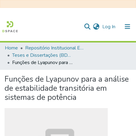
(current)
Log In
Home
Repositório Institucional EESC
Communities & Collections
Teses e Dissertações (BDTD USP)
Funções de Lyapunov para a análise de estabilidade transitória em sistemas de potência
All of DSpace
Statistics
Funções de Lyapunov para a análise
de estabilidade transitória em
sistemas de potência