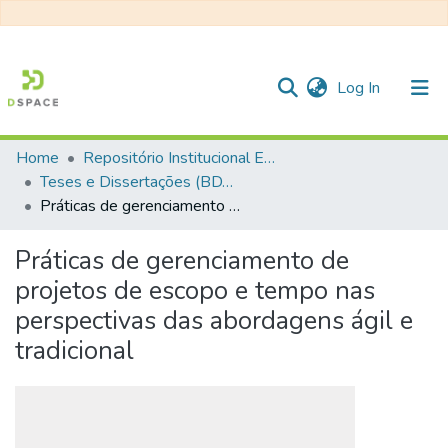
(current)
Log In
Home
Repositório Institucional EESC
Communities & Collections
Teses e Dissertações (BDTD USP)
Práticas de gerenciamento de projetos de escopo e tempo nas perspectivas das abordagens ágil e tradicional
All of DSpace
Statistics
Práticas de gerenciamento de
projetos de escopo e tempo nas
perspectivas das abordagens ágil e
tradicional