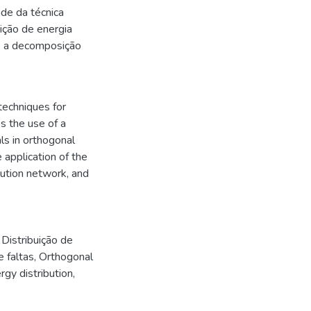
ade da técnica
ição de energia
re a decomposição
techniques for
s the use of a
ls in orthogonal
 application of the
bution network, and
,
Distribuição de
e faltas
,
Orthogonal
rgy distribution
,