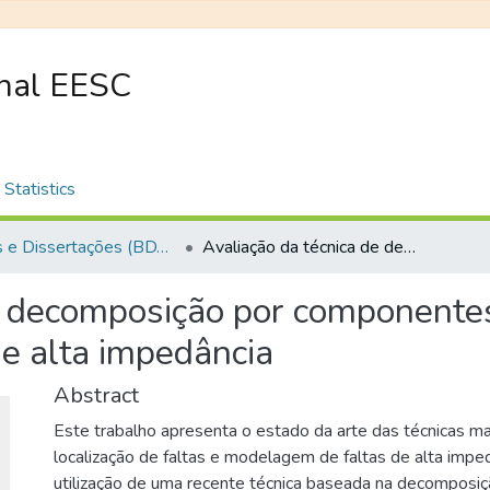
onal EESC
Statistics
Teses e Dissertações (BDTD USP)
Avaliação da técnica de decomposição por componentes ortogonais para identificação de faltas de alta impedância
e decomposição por componente
 de alta impedância
Abstract
Este trabalho apresenta o estado da arte das técnicas ma
localização de faltas e modelagem de faltas de alta impe
utilização de uma recente técnica baseada na decomposiç