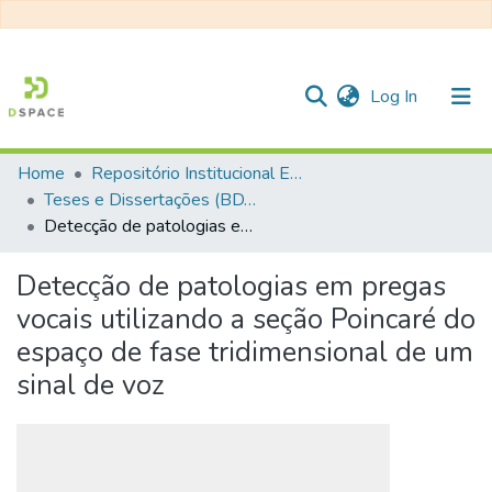
(current)
Log In
Home
Repositório Institucional EESC
Communities & Collections
Teses e Dissertações (BDTD USP)
Detecção de patologias em pregas vocais utilizando a seção Poincaré do espaço de fase tridimensional de um sinal de voz
All of DSpace
Statistics
Detecção de patologias em pregas
vocais utilizando a seção Poincaré do
espaço de fase tridimensional de um
sinal de voz