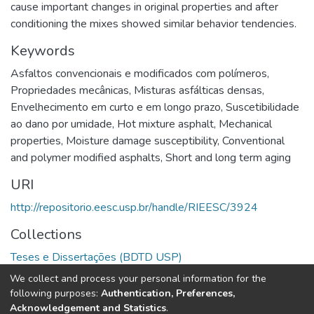
cause important changes in original properties and after
conditioning the mixes showed similar behavior tendencies.
Keywords
Asfaltos convencionais e modificados com polímeros
,
Propriedades mecânicas
,
Misturas asfálticas densas
,
Envelhecimento em curto e em longo prazo
,
Suscetibilidade
ao dano por umidade
,
Hot mixture asphalt
,
Mechanical
properties
,
Moisture damage susceptibility
,
Conventional
and polymer modified asphalts
,
Short and long term aging
URI
http://repositorio.eesc.usp.br/handle/RIEESC/3924
Collections
Teses e Dissertações (BDTD USP)
We collect and process your personal information for the
Full item page
following purposes:
Authentication, Preferences,
Acknowledgement and Statistics
.