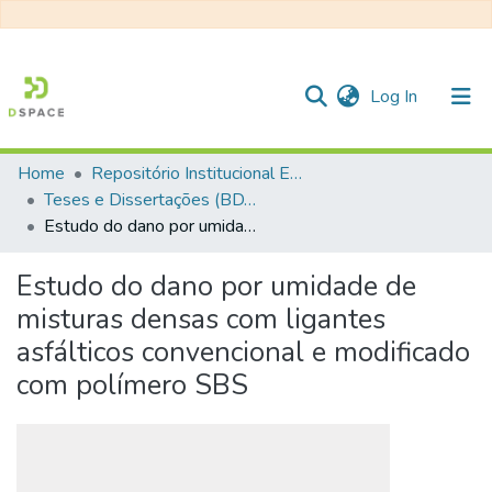
(current)
Log In
Home
Repositório Institucional EESC
Communities & Collections
Teses e Dissertações (BDTD USP)
Estudo do dano por umidade de misturas densas com ligantes asfálticos convencional e modificado com polímero SBS
All of DSpace
Statistics
Estudo do dano por umidade de
misturas densas com ligantes
asfálticos convencional e modificado
com polímero SBS