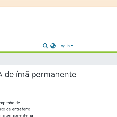
Log In
CA de ímã permanente
sempenho de
xo de entreferro
 ímã permanente na