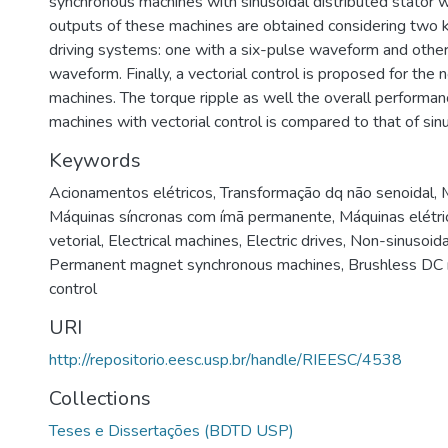
synchronous machines with sinusoidal distributed stator 
outputs of these machines are obtained considering two 
driving systems: one with a six-pulse waveform and other 
waveform. Finally, a vectorial control is proposed for the 
machines. The torque ripple as well the overall performan
machines with vectorial control is compared to that of sin
Keywords
Acionamentos elétricos
,
Transformação dq não senoidal
,
Máquinas síncronas com ímã permanente
,
Máquinas elétri
vetorial
,
Electrical machines
,
Electric drives
,
Non-sinusoida
Permanent magnet synchronous machines
,
Brushless DC
control
URI
http://repositorio.eesc.usp.br/handle/RIEESC/4538
Collections
Teses e Dissertações (BDTD USP)