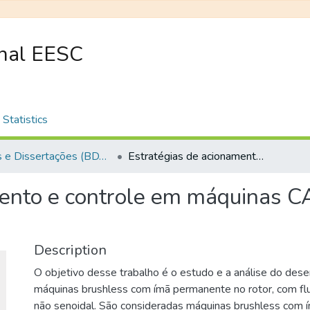
onal EESC
Statistics
Teses e Dissertações (BDTD USP)
Estratégias de acionamento e controle em máquinas CA de ímã permanente com fluxo não senoidal
mento e controle em máquinas 
Description
O objetivo desse trabalho é o estudo e a análise do de
máquinas brushless com ímã permanente no rotor, com flu
não senoidal. São consideradas máquinas brushless com