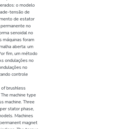
derados: o modelo
idade-tensão de
amento de estator
ã permanente no
forma senoidal no
as máquinas foram
malha aberta: um
Por fim, um método
 As ondulações no
ondulações no
zando controle
 of brushless
. The machine type
ss machine. Three
per stator phase,
 models. Machines
he permanent magnet