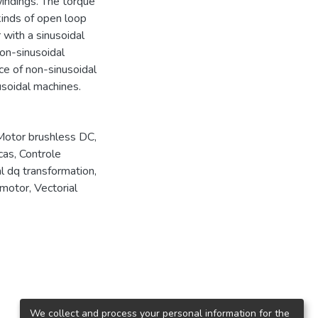
windings. The torque
kinds of open loop
with a sinusoidal
non-sinusoidal
ce of non-sinusoidal
usoidal machines.
Motor brushless DC
,
cas
,
Controle
l dq transformation
,
 motor
,
Vectorial
We collect and process your personal information for the