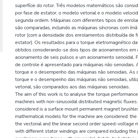
superfície do rotor. Três modelos matemáticos são consi
por fase de estator, o modelo vetorial e o modelo veloc
segunda ordem. Máquinas com diferentes tipos de enrol
são comparadas, incluindo as máquinas síncronas com ím
rotor (com a densidade dos enrolamentos distribuída de 
estator). Os resultados para o torque eletromagnético d
obtidos considerando-se dois tipos de acionamentos em 
acionamento de seis pulsos e um acionamento senoidal. 
de controle é apresentado para máquinas não senoidais.
torque e o desempenho das máquinas não senoidais. As 
torque e o desempenho das máquinas não senoidais, utili
vetorial, são comparados aos das máquinas senoidais.
The aim of this work is to analyse the torque performance
machines with non-sinusoidal distributed magnetic fluxes
considered is a surface mount permanent magnet brushle
mathematical models for the machine are considered: the 
the vectorial and the linear second order speed-voltage
with different stator windings are compared including t