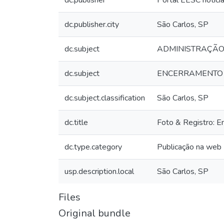
dc.publisher
Portal EESC notici
dc.publisher.city
São Carlos, SP
dc.subject
ADMINISTRAÇÃ
dc.subject
ENCERRAMENTO
dc.subject.classification
São Carlos, SP
dc.title
Foto & Registro: 
dc.type.category
Publicação na web
usp.description.local
São Carlos, SP
Files
Original bundle