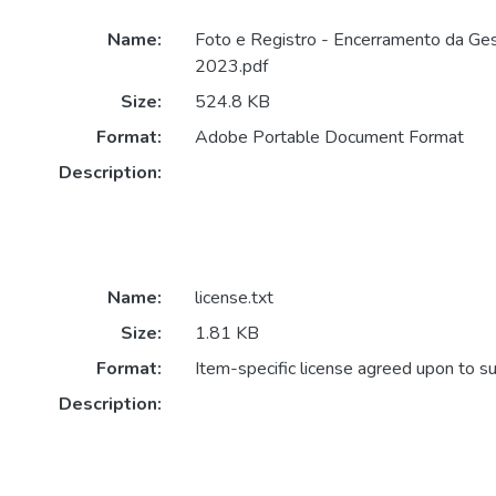
Name:
Foto e Registro - Encerramento da G
2023.pdf
Size:
524.8 KB
Format:
Adobe Portable Document Format
Description:
Name:
license.txt
Size:
1.81 KB
Format:
Item-specific license agreed upon to s
Description: