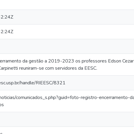
2:24Z
2:24Z
cerramento da gestão a 2019-2023 os professores Edson Cezar 
 Carpinetti reuniram-se com servidores da EESC.
.eesc.usp.br/handle/RIEESC/8321
r/noticias/comunicados_s.php?guid=foto-registro-encerramento
os