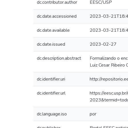
dc.contributor.author
EESC/USP
dc.date.accessioned
2023-03-21T18:4
dc.date.available
2023-03-21T18:4
dc.date.issued
2023-02-27
dc.description.abstract
Formalizando o en
Luiz Cesar Ribeiro
dc.identifier.uri
http://repositorio
dc.identifier.url
https://eesc.usp.b
2023&termid=tod
dc.language.iso
por