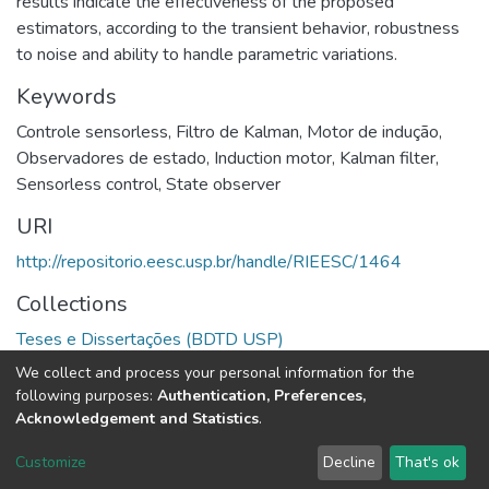
results indicate the effectiveness of the proposed
estimators, according to the transient behavior, robustness
to noise and ability to handle parametric variations.
Keywords
Controle sensorless
,
Filtro de Kalman
,
Motor de indução
,
Observadores de estado
,
Induction motor
,
Kalman filter
,
Sensorless control
,
State observer
URI
http://repositorio.eesc.usp.br/handle/RIEESC/1464
Collections
Teses e Dissertações (BDTD USP)
We collect and process your personal information for the
Full item page
following purposes:
Authentication, Preferences,
Acknowledgement and Statistics
.
DSpace software
copyright © 2002-2026
LYRASIS
Customize
Decline
That's ok
Cookie settings
Send Feedback