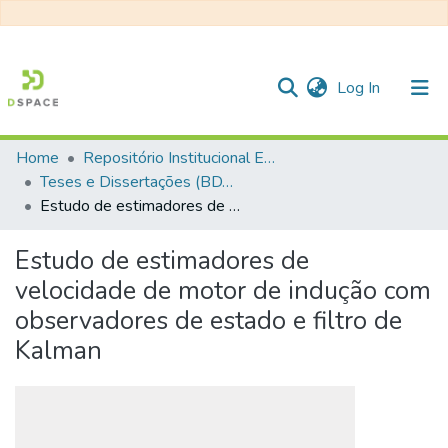
(current)
Log In
Home
Repositório Institucional EESC
Communities & Collections
Teses e Dissertações (BDTD USP)
Estudo de estimadores de velocidade de motor de indução com observadores de estado e filtro de Kalman
All of DSpace
Statistics
Estudo de estimadores de
velocidade de motor de indução com
observadores de estado e filtro de
Kalman