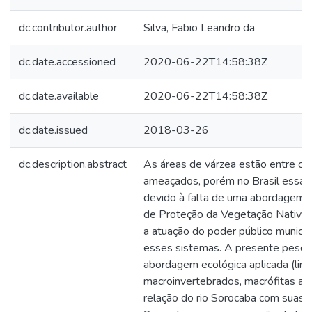
dc.contributor.author
Silva, Fabio Leandro da
dc.date.accessioned
2020-06-22T14:58:38Z
dc.date.available
2020-06-22T14:58:38Z
dc.date.issued
2018-03-26
dc.description.abstract
As áreas de várzea estão entre o
ameaçados, porém no Brasil essa 
devido à falta de uma abordagem e
de Proteção da Vegetação Nativa, 
a atuação do poder público municip
esses sistemas. A presente pesq
abordagem ecológica aplicada (limn
macroinvertebrados, macrófitas aquá
relação do rio Sorocaba com suas v