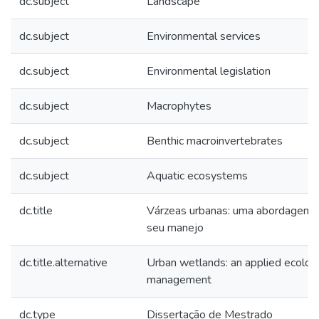
dc.subject
Landscape
dc.subject
Environmental services
dc.subject
Environmental legislation
dc.subject
Macrophytes
dc.subject
Benthic macroinvertebrates
dc.subject
Aquatic ecosystems
dc.title
Várzeas urbanas: uma abordagem ec
seu manejo
dc.title.alternative
Urban wetlands: an applied ecologic
management
dc.type
Dissertação de Mestrado