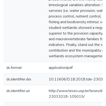
limnological variables alteration.
services (i.e. water provision, wate
process control, nutrient control, w
fishing and biodiversity intrinsic va
studied wetlands showed a negativ
superior to the provision capacity
and macroinvertebrate families foun
indicators. Finally, stand out the st
contribution and the municipality g
wetlands ecosystem management
dc.format
application/pdf
dc.identifier.doi
10.11606/D.18.2018.tde-2303
dc.identifier.uri
http://www.teses.usp.br/teses/di
23032018-105015/