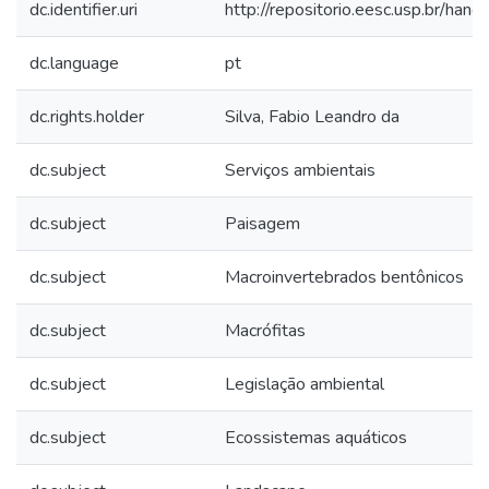
dc.identifier.uri
http://repositorio.eesc.usp.br/ha
dc.language
pt
dc.rights.holder
Silva, Fabio Leandro da
dc.subject
Serviços ambientais
dc.subject
Paisagem
dc.subject
Macroinvertebrados bentônicos
dc.subject
Macrófitas
dc.subject
Legislação ambiental
dc.subject
Ecossistemas aquáticos