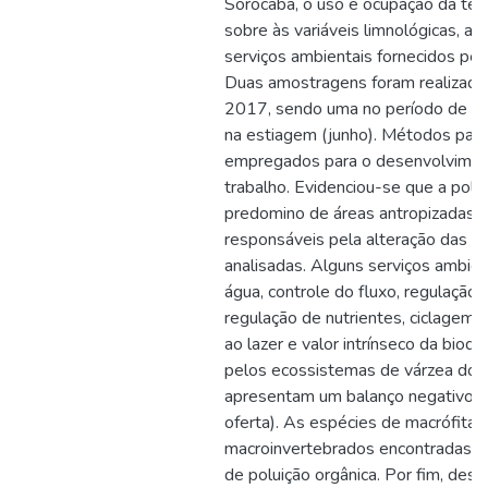
Sorocaba, o uso e ocupação da terra
sobre às variáveis limnológicas, 
serviços ambientais fornecidos pel
Duas amostragens foram realizada
2017, sendo uma no período de chei
na estiagem (junho). Métodos pad
empregados para o desenvolvimen
trabalho. Evidenciou-se que a polui
predomino de áreas antropizadas sã
responsáveis pela alteração das va
analisadas. Alguns serviços ambient
água, controle do fluxo, regulação
regulação de nutrientes, ciclagem 
ao lazer e valor intrínseco da biod
pelos ecossistemas de várzea do 
apresentam um balanço negativo (i
oferta). As espécies de macrófitas 
macroinvertebrados encontradas sã
de poluição orgânica. Por fim, dest