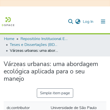
(current)
Log In
Home
Repositório Institucional EESC
Communities & Collections
Teses e Dissertações (BDTD USP)
Várzeas urbanas: uma abordagem ecológica aplicada para o seu manejo
All of DSpace
Statistics
Várzeas urbanas: uma abordagem
ecológica aplicada para o seu
manejo
Simple item page
dc.contributor
Universidade de São Paulo