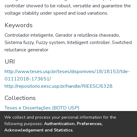
controller showed to be robust, versatile and guarantee the
voltage stability under speed and load variations.
Keywords
Controlador inteligente
,
Gerador a relutância chaveado
,
Sistema fuzzy
,
Fuzzy system
,
Intelligent controller
,
Switched
reluctance generator
URI
http://www.teses.usp.br/teses/disponiveis/18/18153/tde-
01112018-173651/
http://repositorio.eesc.usp.br/handle/RIEESC/6328
Collections
Teses e Dissertações (BDTD USP)
We collect and process your personal information for the
Full item page
following purposes:
Authentication, Preferences,
Acknowledgement and Statistics
.