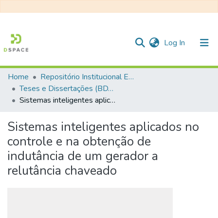
(current)
Log In
Home
Repositório Institucional EESC
Communities & Collections
Teses e Dissertações (BDTD USP)
Sistemas inteligentes aplicados no controle e na obtenção de indutância de um gerador a relutância chaveado
All of DSpace
Statistics
Sistemas inteligentes aplicados no
controle e na obtenção de
indutância de um gerador a
relutância chaveado