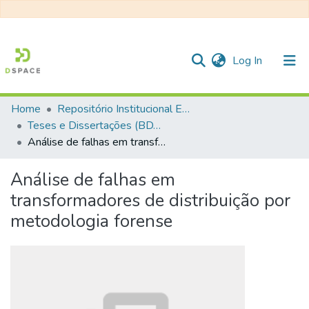
(current)
Log In
Home
Repositório Institucional EESC
Communities & Collections
Teses e Dissertações (BDTD USP)
Análise de falhas em transformadores de distribuição por metodologia forense
All of DSpace
Statistics
Análise de falhas em
transformadores de distribuição por
metodologia forense