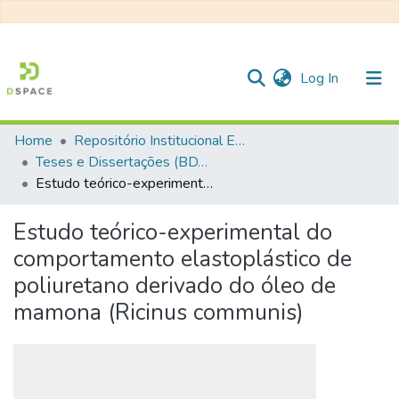
(current)
Log In
Home
Repositório Institucional EESC
Communities & Collections
Teses e Dissertações (BDTD USP)
Estudo teórico-experimental do comportamento elastoplástico de poliuretano derivado do óleo de mamona (Ricinus communis)
All of DSpace
Statistics
Estudo teórico-experimental do
comportamento elastoplástico de
poliuretano derivado do óleo de
mamona (Ricinus communis)