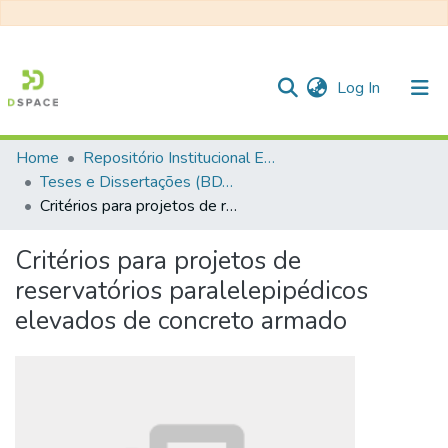
(current)
Log In
Home
Repositório Institucional EESC
Communities & Collections
Teses e Dissertações (BDTD USP)
Critérios para projetos de reservatórios paralelepipédicos elevados de concreto armado
All of DSpace
Statistics
Critérios para projetos de
reservatórios paralelepipédicos
elevados de concreto armado