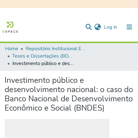
(current)
Log In
Home
Repositório Institucional EESC
Communities & Collections
Teses e Dissertações (BDTD USP)
Investimento público e desenvolvimento nacional: o caso do Banco Nacional de Desenvolvimento Econômico e Social (BNDES)
All of DSpace
Statistics
Investimento público e
desenvolvimento nacional: o caso do
Banco Nacional de Desenvolvimento
Econômico e Social (BNDES)