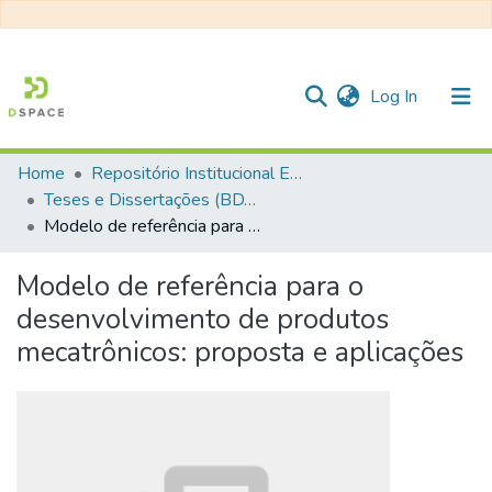
(current)
Log In
Home
Repositório Institucional EESC
Communities & Collections
Teses e Dissertações (BDTD USP)
Modelo de referência para o desenvolvimento de produtos mecatrônicos: proposta e aplicações
All of DSpace
Statistics
Modelo de referência para o
desenvolvimento de produtos
mecatrônicos: proposta e aplicações