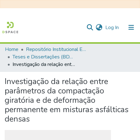
(current)
Log In
Home
Repositório Institucional EESC
Communities & Collections
Teses e Dissertações (BDTD USP)
Investigação da relação entre parâmetros da compactação giratória e de deformação permanente em misturas asfálticas densas
All of DSpace
Statistics
Investigação da relação entre
parâmetros da compactação
giratória e de deformação
permanente em misturas asfálticas
densas