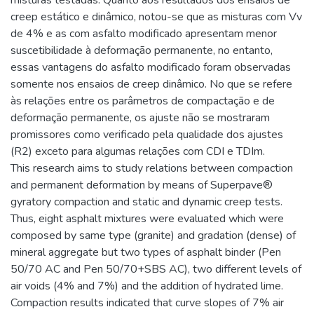
misturas testadas. Quanto aos resultados dos ensaios de
creep estático e dinâmico, notou-se que as misturas com Vv
de 4% e as com asfalto modificado apresentam menor
suscetibilidade à deformação permanente, no entanto,
essas vantagens do asfalto modificado foram observadas
somente nos ensaios de creep dinâmico. No que se refere
às relações entre os parâmetros de compactação e de
deformação permanente, os ajuste não se mostraram
promissores como verificado pela qualidade dos ajustes
(R2) exceto para algumas relações com CDI e TDIm.
This research aims to study relations between compaction
and permanent deformation by means of Superpave®
gyratory compaction and static and dynamic creep tests.
Thus, eight asphalt mixtures were evaluated which were
composed by same type (granite) and gradation (dense) of
mineral aggregate but two types of asphalt binder (Pen
50/70 AC and Pen 50/70+SBS AC), two different levels of
air voids (4% and 7%) and the addition of hydrated lime.
Compaction results indicated that curve slopes of 7% air