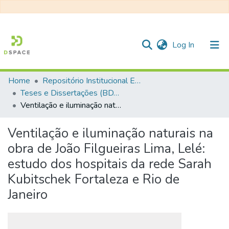
(current)
Log In
Home
Repositório Institucional EESC
Communities & Collections
Teses e Dissertações (BDTD USP)
Ventilação e iluminação naturais na obra de João Filgueiras Lima, Lelé: estudo dos hospitais da rede Sarah Kubitschek Fortaleza e Rio de Janeiro
All of DSpace
Statistics
Ventilação e iluminação naturais na
obra de João Filgueiras Lima, Lelé:
estudo dos hospitais da rede Sarah
Kubitschek Fortaleza e Rio de
Janeiro