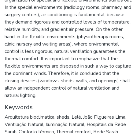
organization of special and flexible environments stands out.
In the special environments (radiology rooms, pharmacy, and
surgery centers), air conditioning is fundamental, because
they demand rigorous and controlled levels of temperature,
relative humidity, and gradient air pressure. On the other
hand, in the flexible environments (physiotherapy rooms,
clinic, nursery and waiting areas), where environmental
control is less rigorous, natural ventilation guarantees the
thermal comfort. It is important to emphasize that the
flexible environments are disposed in such a way to capture
the dominant winds. Therefore, it is concluded that the
closing devices (windows, sheds, walls, and openings) shall
allow an independent control of natural ventilation and
natural lighting.
Keywords
Arquitetura bioclimatica
,
sheds
,
Lelé
,
João Filgueiras Lima
,
Ventilação Natural
,
Iluminação Natural
,
Hospitais da Rede
Sarah
,
Conforto térmico
,
Thermal comfort
,
Rede Sarah